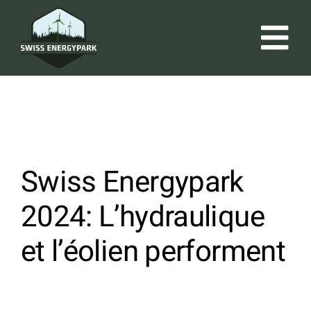
Passer
au
contenu
Tog
Le parc
Nav
Recherche
Swiss Energypark
News
2024: L’hydraulique
Media & Press Clippings
et l’éolien performent
OpenData